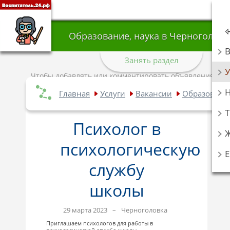
Образование, наука в Черноголовк
Занять раздел
У
Чтобы добавлять или комментировать объявления,
авторизуйтесь
.
Главная
Услуги
Вакансии
Образование
Т
Психолог в
психологическую
службу
школы
29 марта 2023
–
Черноголовка
Приглашаем психологов для работы в