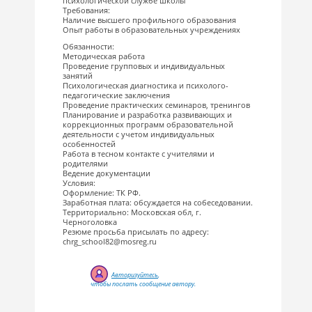
психологической службе школы
Требования:
Наличие высшего профильного образования
Опыт работы в образовательных учреждениях
Обязанности:
Методическая работа
Проведение групповых и индивидуальных
занятий
Психологическая диагностика и психолого-
педагогические заключения
Проведение практических семинаров, тренингов
Планирование и разработка развивающих и
коррекционных программ образовательной
деятельности с учетом индивидуальных
особенностей
Работа в тесном контакте с учителями и
родителями
Ведение документации
Условия:
Оформление: ТК РФ.
Заработная плата: обсуждается на собеседовании.
Территориально: Московская обл, г.
Черноголовка
Резюме просьба присылать по адресу:
chrg_school82@mosreg.ru
Авторизуйтесь
,
чтобы послать сообщение автору.